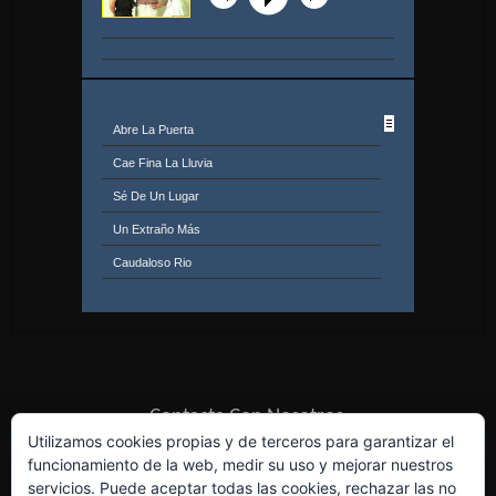
Abre La Puerta
Cae Fina La Lluvia
Sé De Un Lugar
Un Extraño Más
Caudaloso Rio
Sentimientos De Amor
En El Lago
Un Mal Sueño
Hasta Volver
Contacta Con Nosotros
Una Vez
Utilizamos cookies propias y de terceros para garantizar el
funcionamiento de la web, medir su uso y mejorar nuestros
Desnuda La Mañana
servicios. Puede aceptar todas las cookies, rechazar las no
Hijos Del Agobio