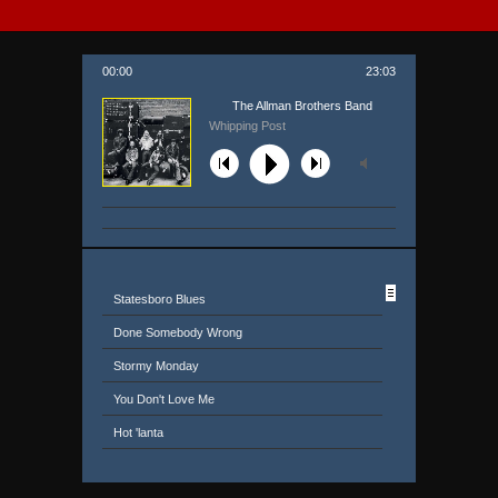
00:00
23:03
The Allman Brothers Band
Whipping Post
Statesboro Blues
Done Somebody Wrong
Stormy Monday
You Don't Love Me
Hot 'lanta
In Memory Of Elizabeth Reed