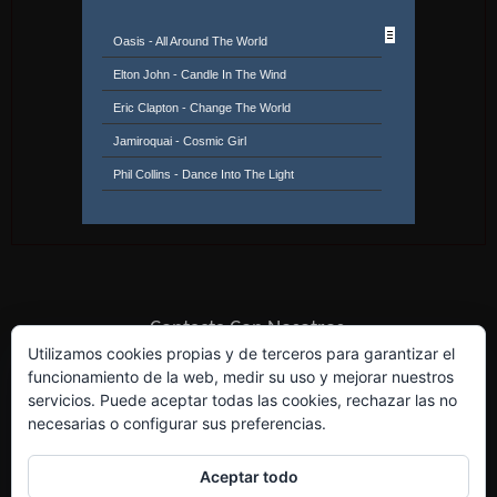
Oasis - All Around The World
Elton John - Candle In The Wind
Eric Clapton - Change The World
Jamiroquai - Cosmic Girl
Phil Collins - Dance Into The Light
Rosana - El Talisman
Seal - Fly Like An Eagle
Ultra Nate - Free
Gala - Freed From Desire
Contacta Con Nosotros
Lighthouse Family - High
Utilizamos cookies propias y de terceros para garantizar el
Kenny G. / Toni Braxton - How Could An Angel
funcionamiento de la web, medir su uso y mejorar nuestros
servicios. Puede aceptar todas las cookies, rechazar las no
Break My Heart
Donna Lewis - I Love You Always Forever
necesarias o configurar sus preferencias.
Eternal Feat. Bebe Williams - I Wanna Be The
Only One
Billie Myers - Kiss The Rain
Aceptar todo