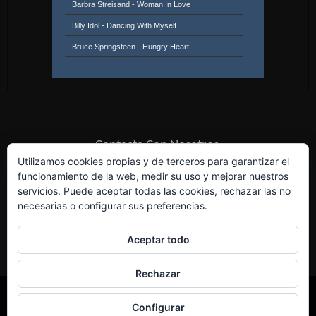
Barbra Streisand - Woman In Love
Billy Idol - Dancing With Myself
Bruce Springsteen - Hungry Heart
Bryan Ferry & Roxy Music - Over You
Captain & Tennille - Do That To Me One More
Time
Christopher Cross - Ride Like The Wind
Daryl Hall & John Oates - You've Lost That
Contacta Con Nosotros
Loving Feeling
David Bowie - Ashes To Ashes
Utilizamos cookies propias y de terceros para garantizar el
Diana Ross - Upside Down
funcionamiento de la web, medir su uso y mejorar nuestros
servicios. Puede aceptar todas las cookies, rechazar las no
George Benson - Give Me The Night
necesarias o configurar sus preferencias.
Joe Jackson - It's Different For Girls
John Lennon - (Just Like) Starting Over
Aceptar todo
Kc & The Sunshine Band - Please Don't Go
Rechazar
Kool & The Gang - Celebration
Lipps Inc. - Funkytown
Configurar