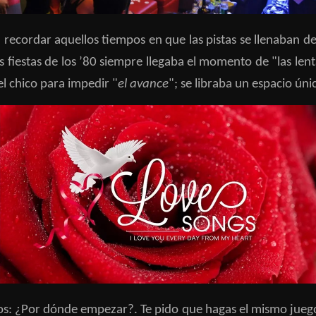
 recordar aquellos tiempos en que las pistas se llenaban de
s fiestas de los ’80 siempre llegaba el momento de "las lenta
el chico para impedir "
el avance
"; se libraba un espacio úni
mos: ¿Por dónde empezar?. Te pido que hagas el mismo jueg