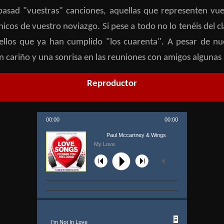
epasad "vuestras" canciones, aquellas que representen vue
 únicos de vuestro noviazgo. Si pese a todo no lo tenéis de
uellos que ya han cumplido "los cuarenta". A pesar de n
 cariño y una sonrisa en las reuniones con amigos algunas
Reproductor
00:00
00:00
Paul Mccartney & Wings
My Love
I'm Not In Love