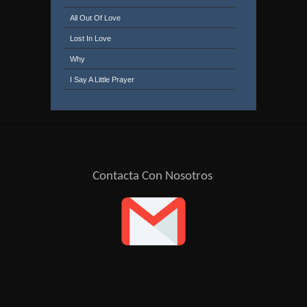
All Out Of Love
Lost In Love
Why
I Say A Little Prayer
Woman In Love
Can't Get Enough Of Your Love, Babe
Just The Way You Are
Stand By Me
Contacta Con Nosotros
Me And Mrs. Jones
Sealed With A Kiss
Tonight And Forever
Where Are You
Because You Loved Me
Wicked Game
Arthur's Theme