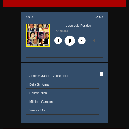
00:00
03:50
Jose Luis Perales
Te Quiero
Amore Grande, Amore Libero
Bella Sin Alma
Callate, Nina
Mi Libre Cancion
Señora Mia
Solo
Dios, Como Te Amo