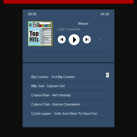
00:00
04:29
Wham!
Club Tropicana
Big Country - In A Big Country
Billy Joel - Uptown Girl
Chaka Khan - Ain't Nobody
Culture Club - Karma Chameleon
Cyndi Lauper - Girls Just Want To Have Fun
Daryl Hall & John Oates - Family Man
David Bowie - Let's Dance