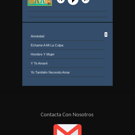
Ansiedad
Echame A Mi La Culpa
Hombre Y Mujer
Y Te Amaré
Yo También Necesito Amar
O Tren
Pandeirada
Cisne Cuello Negro
Ve Con El
Contacta Con Nosotros
Rogare
Ven Sin Temor