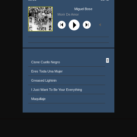
Miguel Bose
Morir De Amor
Cisne Cuello Negro
Eres Toda Una Mujer
Greased Lightnin
I Just Want To Be Your Everything
Maquillaje
Me Falta El Aliento
Mira A Esa Chica
Nada De Na
Panico En El Eden