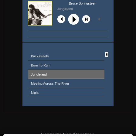
Bruce Springsteen
Jungleland
Backstreets
Born To Run
Jungleland
Meeting Across The River
Night
She's The One
Tenth Avenue Freeze-Out
Thunder Road
Contacta Con Nosotros