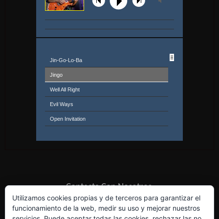
Jin-Go-Lo-Ba
Jingo
Well All Right
Evil Ways
Open Invitation
Soul Sacrifice (From ''woodstock'')
Aqua Marine
Soul Sacrifice
Them Changes
Contacta Con Nosotros
All I Ever Wanted
Utilizamos cookies propias y de terceros para garantizar el
funcionamiento de la web, medir su uso y mejorar nuestros
Black Magic Woman
servicios. Puede aceptar todas las cookies, rechazar las no