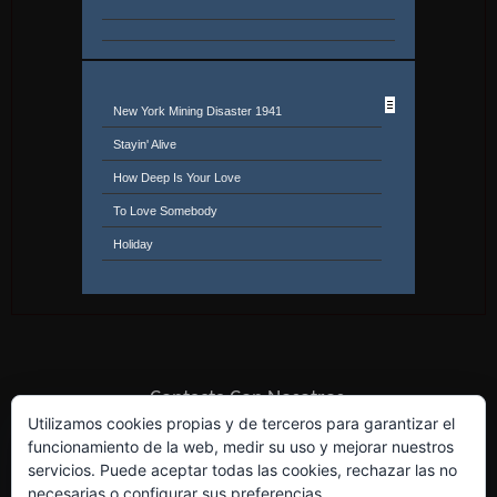
New York Mining Disaster 1941
Stayin' Alive
How Deep Is Your Love
To Love Somebody
Holiday
Night Fever
Massachusetts
More Than A Woman
Emotion
Contacta Con Nosotros
World
Utilizamos cookies propias y de terceros para garantizar el
Too Much Heaven
funcionamiento de la web, medir su uso y mejorar nuestros
servicios. Puede aceptar todas las cookies, rechazar las no
Words
necesarias o configurar sus preferencias.