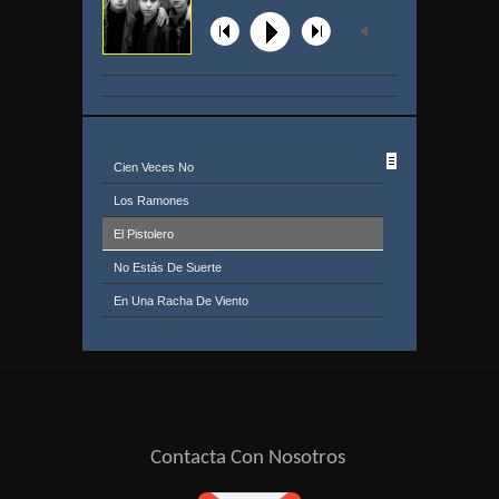
Cien Veces No
Los Ramones
El Pistolero
No Estás De Suerte
En Una Racha De Viento
No Lo Vas A Conseguir
Fórmula
Metadona
La Cazadora
Contacta Con Nosotros
La Chuleta