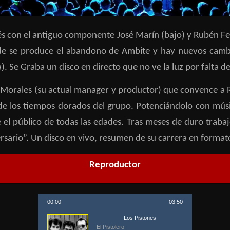
ués con el antiguo componente José Marín (bajo) y Rubén Fe
arde se produce el abandono de Ambite y hay nuevos camb
). Se Graba un disco en directo que no ve la luz por falta d
 Morales (su actual manager y productor) que convence a R
ia de los tiempos dorados del grupo. Potenciándolo con mú
e el público de todas las edades. Tras meses de duro traba
ersario”. Un disco en vivo, resumen de su carrera en forma
Reproductor
00:00
03:50
Los Pistones
El Pistolero