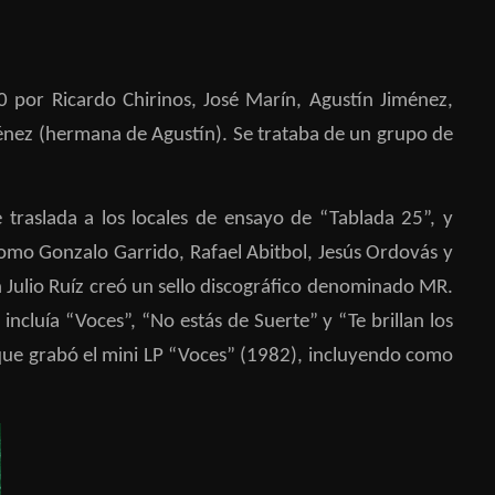
 por Ricardo Chirinos, José Marín, Agustín Jiménez,
énez (hermana de Agustín). Se trataba de un grupo de
traslada a los locales de ensayo de “Tablada 25”, y
omo Gonzalo Garrido, Rafael Abitbol, Jesús Ordovás y
n Julio Ruíz creó un sello discográfico denominado MR.
incluía “Voces”, “No estás de Suerte” y “Te brillan los
que grabó el mini LP “Voces” (1982), incluyendo como