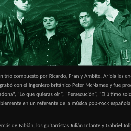
n trío compuesto por Ricardo, Fran y Ambite. Ariola les e
o se grabó con el ingeniero británico Peter McNamee y fue p
tadona”, “Lo que quieras oir”, “Persecución”, “El último so
utiblemente en un referente de la música pop-rock español
ás de Fabián, los guitarristas Julián Infante y Gabriel Joli